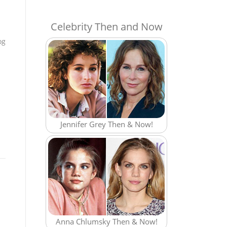
Celebrity Then and Now
og
Jennifer Grey Then & Now!
Anna Chlumsky Then & Now!