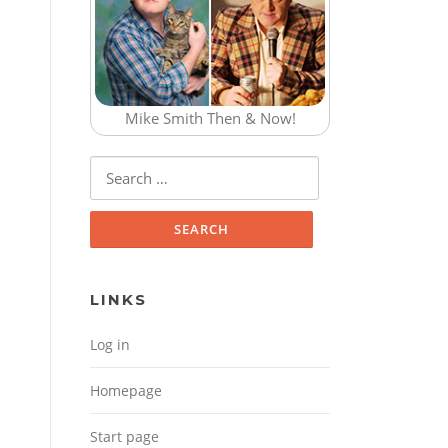
Mike Smith Then & Now!
Search for:
LINKS
Log in
Homepage
Start page