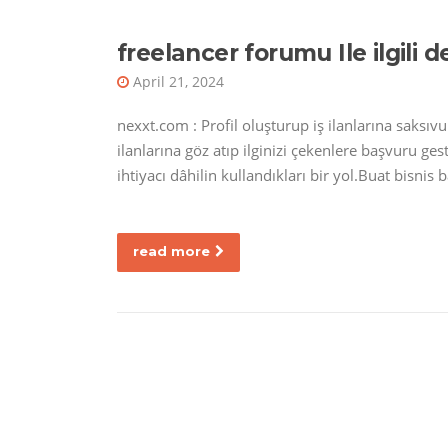
freelancer forumu Ile ilgili d
April 21, 2024
nexxt.com : Profil oluşturup iş ilanlarına saksıvur
ilanlarına göz atıp ilginizi çekenlere başvuru ge
ihtiyacı dâhilin kullandıkları bir yol.Buat bisnis
read more