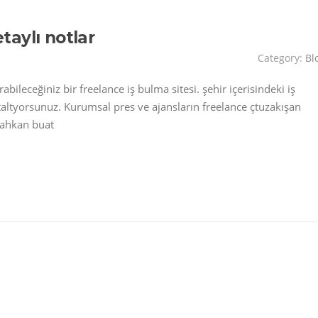
etaylı notlar
Category:
Bl
abileceğiniz bir freelance iş bulma sitesi. şehir içerisindeki iş
staltyorsunuz. Kurumsal pres ve ajansların freelance çtuzakışan
 bahkan buat